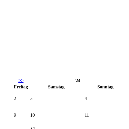
>>
'24
Fr
eitag
Sa
mstag
So
nntag
2
3
4
9
10
11
17
 SVU
16
Preisverleihung 20.
18
Marathonschießen
25
SVU LG1 - SG
23
24
Gelchsheim 1
SVU LG1 - SV
Burglauer 1