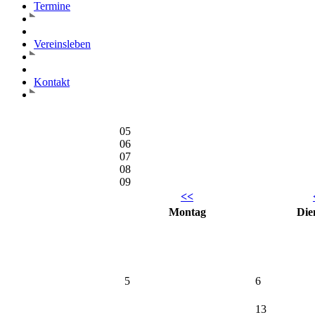
05
06
07
08
09
<<
Mo
ntag
Di
e
5
6
13
BSG Bergrhei
12
SVU LP-A1
SG Zeil 1 -
19
20