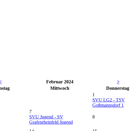
<
Februar 2024
>
nstag
Mi
ttwoch
Do
nnerstag
1
SVU LG2 - TSV
Goßmannsdorf 1
7
SVU Jugend - SV
8
Grafenrheinfeld Jugend
14
15
nfeld 1 -
SV Untersteinbach 1 - SVU
SV Eichelsdorf 1 -
LG3
LG2
 SVU LP-A2
21
SVU Jugend - SG Rothhausen
22
Jugend