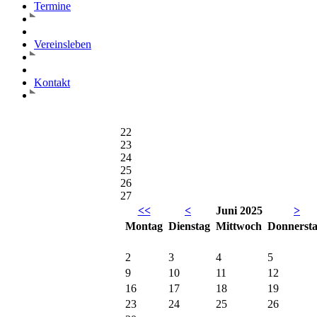
22
23
24
25
26
27
<<
<
Juni 2025
>
Mo
ntag
Di
enstag
Mi
ttwoch
Do
nnerst
2
3
4
5
9
10
11
12
16
17
18
19
23
24
25
26
30
|<
SVU LG3 - Sch. Abt. Goßm
25.