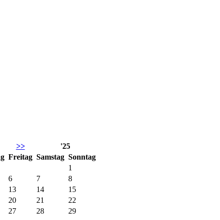
>>
'25
ag
Fr
eitag
Sa
mstag
So
nntag
1
6
7
8
13
14
15
20
21
22
27
28
29
annsdorf 1